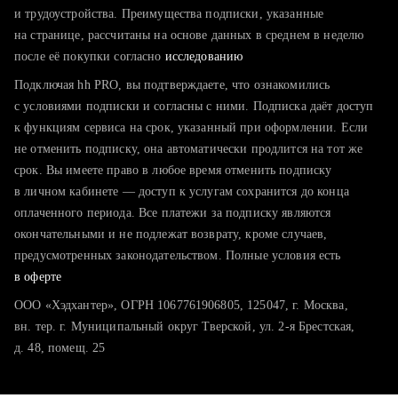
тратите много времени на поиск и вручную поднимаете
и трудоустройства. Преимущества подписки, указанные
резюме
на странице, рассчитаны на основе данных в среднем в неделю
после её покупки согласно
хотите сравнить себя с конкурентами и оценить шансы
исследованию
Подключая hh PRO, вы подтверждаете, что ознакомились
с условиями подписки и согласны с ними. Подписка даёт доступ
к функциям сервиса на срок, указанный при оформлении. Если
не отменить подписку, она автоматически продлится на тот же
срок. Вы имеете право в любое время отменить подписку
в личном кабинете — доступ к услугам сохранится до конца
оплаченного периода. Все платежи за подписку являются
окончательными и не подлежат возврату, кроме случаев,
предусмотренных законодательством. Полные условия есть
в оферте
ООО «Хэдхантер», ОГРН 1067761906805, 125047, г. Москва,
вн. тер. г. Муниципальный округ Тверской, ул. 2-я Брестская,
д. 48, помещ. 25