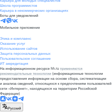
Карьера для молодых специалистов
pr@nsk.hh.ru
Школа программистов
Карьера в некоммерческих организациях
Минск
Боты для уведомлений
пр-т Дзержинского, д. 57,
10 этаж, помещение 45-1
Мобильное приложение
+375 (17)
336-03-02
Этика и комплаенс
pr@rabota.by
Оказание услуг
Использование сайтов
Алматы
Защита персональных данных
Пользовательское соглашение
пр. Абая, д. 151, БЦ Алатау,
ИТ аккредитация
12 этаж, офис 1209
На информационном ресурсе hh.ru
применяются
+7 727 232-13-13
рекомендательные технологии
(информационные технологии
pr@headhunter.com.kz
предоставления информации на основе сбора, систематизации
и анализа сведений, относящихся к предпочтениям пользователей
сети «Интернет», находящихся на территории Российской
Федерации)
Русский