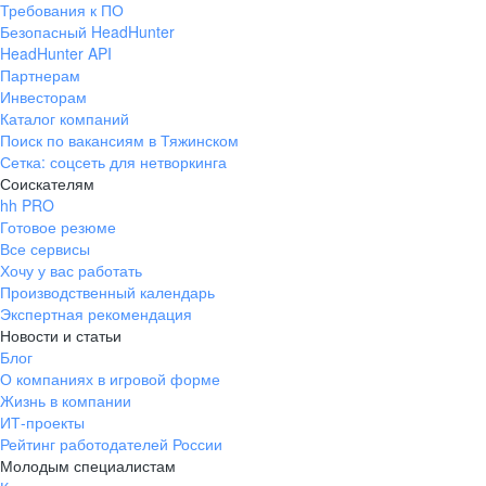
Требования к ПО
pr@ural.hh.ru
Безопасный HeadHunter
HeadHunter API
Краснодар
Партнерам
Инвесторам
ул. Янковского, д. 169, 7 этаж,
Каталог компаний
706 каб.
Поиск по вакансиям в Тяжинском
+7 861 205-55-57
Сетка: соцсеть для нетворкинга
pr@krd.hh.ru
Соискателям
hh PRO
Готовое резюме
Владивосток
Все сервисы
пер. Ланинский д. 4, офис 3.4
Хочу у вас работать
Производственный календарь
+7 423 202-33-28
Экспертная рекомендация
pr@dv.hh.ru
Новости и статьи
Блог
Новосибирск
О компаниях в игровой форме
Жизнь в компании
ул. Большевистская, д. 35,
ИТ-проекты
помещение 21
Рейтинг работодателей России
+7 383 207-94-64
Молодым специалистам