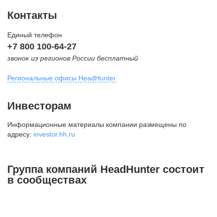
Контакты
Единый телефон
+7 800 100-64-27
звонок из регионов России бесплатный
Региональные офисы HeadHunter
Москва
Инвесторам
внутригородская территория
Информационные материалы компании размещены по
Муниципальный округ Тверской,
адресу:
investor.hh.ru
2-я Брестская ул., д. 48,
помещение 25
+7 495 974-64-27
Группа компаний HeadHunter состоит
+7 495 980-64-27
в сообществах
+7 495 134-92-24
press@hh.ru