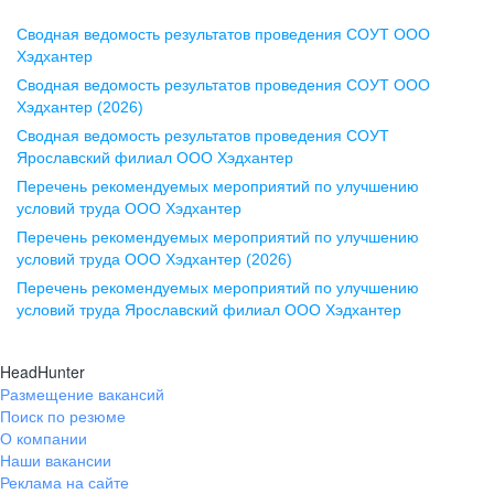
Сводная ведомость результатов проведения СОУТ ООО
Воронеж
Хэдхантер
Сводная ведомость результатов проведения СОУТ ООО
ул. Комиссаржевской, д. 10,
Хэдхантер (2026)
офис 1212
Сводная ведомость результатов проведения СОУТ
+7 473 280-05-05
Ярославский филиал ООО Хэдхантер
pr@vrn.hh.ru
Перечень рекомендуемых мероприятий по улучшению
условий труда ООО Хэдхантер
Казань
Перечень рекомендуемых мероприятий по улучшению
ул. Спартаковская, д. 2А, этаж 3,
условий труда ООО Хэдхантер (2026)
помещение 15
Перечень рекомендуемых мероприятий по улучшению
условий труда Ярославский филиал ООО Хэдхантер
+7 843 212-12-50
pr@kzn.hh.ru
HeadHunter
Размещение вакансий
Екатеринбург
Поиск по резюме
ул. Боевых Дружин, стр. 20,
О компании
5 этаж, офис 505, 521
Наши вакансии
Реклама на сайте
+7 343 226-79-99