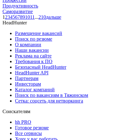
Профессии
Продуктивность
Саморазвитие
1
2
3
4
5
6
7
8
9
10
11
...
210
дальше
HeadHunter
Размещение вакансий
Поиск по резюме
О компании
Наши вакансии
Реклама на сайте
Требования к ПО
Безопасный HeadHunter
HeadHunter API
Партнерам
Инвесторам
Каталог компаний
Поиск по вакансиям в Тяжинском
Сетка: соцсеть для нетворкинга
Соискателям
hh PRO
Готовое резюме
Все сервисы
Хочу у вас работать