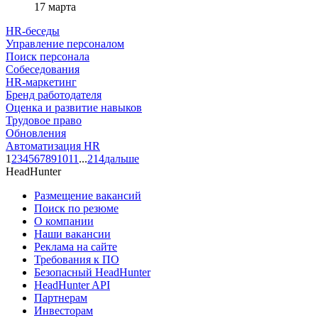
17 марта
HR-беседы
Управление персоналом
Поиск персонала
Собеседования
HR-маркетинг
Бренд работодателя
Оценка и развитие навыков
Трудовое право
Обновления
Автоматизация HR
1
2
3
4
5
6
7
8
9
10
11
...
214
дальше
HeadHunter
Размещение вакансий
Поиск по резюме
О компании
Наши вакансии
Реклама на сайте
Требования к ПО
Безопасный HeadHunter
HeadHunter API
Партнерам
Инвесторам