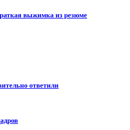
 краткая выжимка из резюме
твительно ответили
кадров