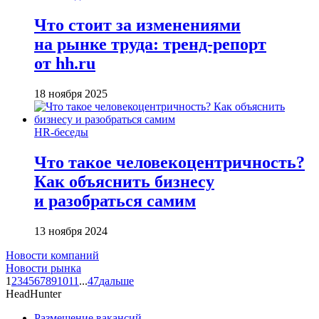
Что стоит за изменениями
на рынке труда: тренд-репорт
от hh.ru
18 ноября 2025
HR-беседы
Что такое человеко­центричность?
Как объяснить бизнесу
и разобраться самим
13 ноября 2024
Новости компаний
Новости рынка
1
2
3
4
5
6
7
8
9
10
11
...
47
дальше
HeadHunter
Размещение вакансий