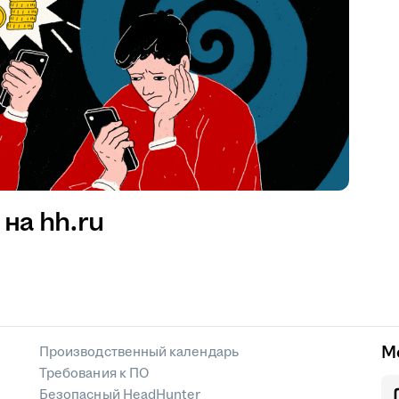
на hh.ru
М
Производственный календарь
Требования к ПО
Безопасный HeadHunter