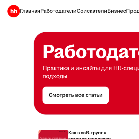
Главная
Работодатели
Соискатели
Бизнес
Прод
Работодат
Практика и инсайты для HR-спец
подходы
Смотреть все статьи
Как в «эВ-групп»