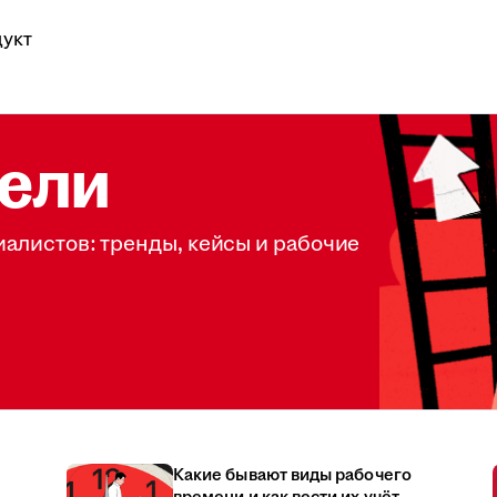
укт
ели
иалистов: тренды, кейсы и рабочие
Какие бывают виды рабочего