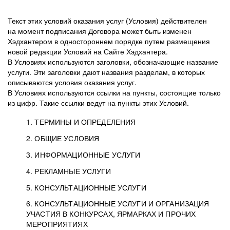
Текст этих условий оказания услуг (Условия) действителен
на момент подписания Договора может быть изменен
Хэдхантером в одностороннем порядке путем размещения
новой редакции Условий на Сайте Хэдхантера.
В Условиях используются заголовки, обозначающие название
услуги. Эти заголовки дают названия разделам, в которых
описываются условия оказания услуг.
В Условиях используются ссылки на пункты, состоящие только
из цифр. Такие ссылки ведут на пункты этих Условий.
1. ТЕРМИНЫ И ОПРЕДЕЛЕНИЯ
2. ОБЩИЕ УСЛОВИЯ
3. ИНФОРМАЦИОННЫЕ УСЛУГИ
1.1. Хэдхантер, или
Хэдхантер, ООО
4. РЕКЛАМНЫЕ УСЛУГИ
HeadHunter, или
«Хэдхантер», ИНН
2.1. Типы и статусы регистрации
5. КОНСУЛЬТАЦИОННЫЕ УСЛУГИ
Исполнитель
7718620740, адрес:
Типы регистрации
3.1. Предоставление доступа к базе данных
2.2. Активация услуг
6. КОНСУЛЬТАЦИОННЫЕ УСЛУГИ И ОРГАНИЗАЦИЯ
125047, г. Москва,
резюме с предложениями Соискателей
Описание и активация
УЧАСТИЯ В КОНКУРСАХ, ЯРМАРКАХ И ПРОЧИХ
2.1.1. Заказчику может быть присвоен один
4.0. Общие условия оказания рекламных услуг
внутригородская
о трудоустройстве с возможностью просмотра
МЕРОПРИЯТИЯХ
из Типов регистраций.
территория
4.0.1. Хэдхантер оказывает Заказчику услугу