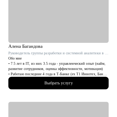
CEO по направлениям:
• Продуктовый менеджмент
• Проектный офис
• Продажи и развитие бизнеса / обслуживание клиентов
• Поддержка
• Customer Experience
• Операции
Алена
Багандова
Руководитель группы разработки и системной аналитики в Т-Банк / ex-T1 Иннотех, Банк Хоум Кредит
Обо мне
• 7.5 лет в IT, из них 3.5 года - управленческий опыт (найм,
развитие сотрудников, оценка эффективности, мотивация)
• Работаю последние 4 года в Т‑Банке (ex T1 Иннотех, Банк
Хоум Кредит)
Выбрать услугу
• Провела 150+ собеседований: понимаю, кого берут, и
почему кандидаты часто не доходят до оффера (даже с
сильным опытом)
• Вырастила 30+ сотрудников (junior → middle, middle →
senior, senior → lead): помогала усиливать навыки,
уверенность и качество результата
• Прошла быстрый путь роста сама: от единственного