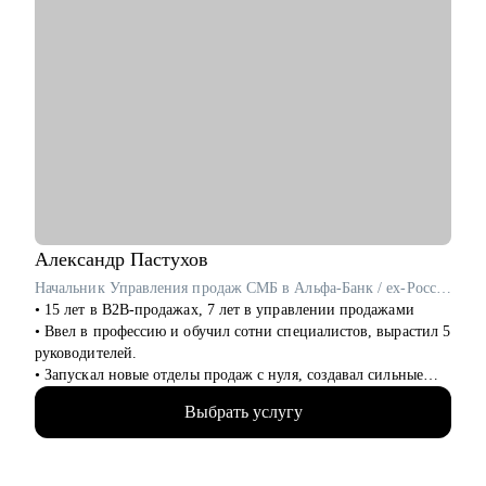
Александр
Пастухов
Начальник Управления продаж СМБ в Альфа-Банк / ex-Россельхозбанк, Русфинанс Банк
• 15 лет в B2B-продажах, 7 лет в управлении продажами
• Ввел в профессию и обучил сотни специалистов, вырастил 5
руководителей.
• Запускал новые отделы продаж с нуля, создавал сильные
команды.
Выбрать услугу
• Провел 500+ собеседований на позиции sales-менеджеров и
руководителей.
• 2000+ проведенных собеседований
• 500+ продающих резюме и сопроводительных писем