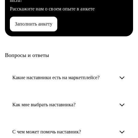
hh.ru?
Расскажите нам о своем опыте в анкете
Заполнить анкету
Вопросы и ответы
Какие наставники есть на маркетплейсе?
Карьерные наставники — это HR-
специалисты, карьерные консультанты,
Как мне выбрать наставника?
психологи, резюмерайтеры и менторы.
Умный поиск поможет в три клика выбрать
Менторы работают в ИТ, дизайне, других
наставника для достижения вашей цели.
С чем может помочь наставник?
узкоспециализированных сферах. Они