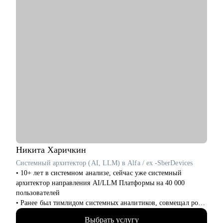
сотрудником/руководителем.
Кому могу помочь:
• Специалистам всех уровней в области, операций,
категорийного менеджмента, Bizdev-менеджеров, продаж.
• Новичкам, кто только начинает свой путь и хочет
определиться с дальнейшими шагами.
• Тем, кто только стал руководителем: как работать с
командой, выстраивать эффективные процессы,
мотивировать, как работать с заказчиками и руководителями.
• Опытным руководителям, кто испытывает сложности в
работе с командой или не понимает как дальше расти.
Никита
Харичкин
Системный архитектор (AI, LLM) в Alfa / ex -SberDevices
• 10+ лет в системном анализе, сейчас уже системный
архитектор направления AI/LLM Платформы на 40 000
пользователей
• Ранее был тимлидом системных аналитиков, совмещал роль
СА с БА, Tech Product Owner, PM и Deivery Lead
Выбрать услугу
• Провёл 100+ собеседований, исправил 300+ резюме