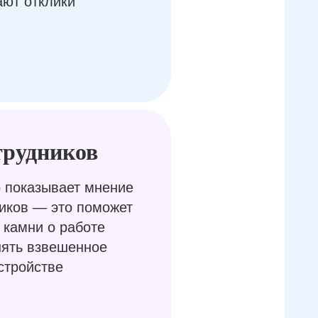
ают отклики
трудников
 показывает мнение
иков — это поможет
 камни о работе
нять взвешенное
стройстве