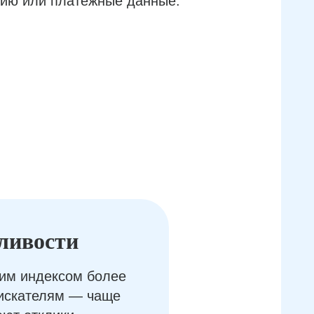
ию или платёжные данные.
ливости
им индексом более
оискателям — чаще