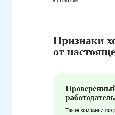
контентом.
Признаки х
от настояще
Проверенны
работодатель
Такие компании под