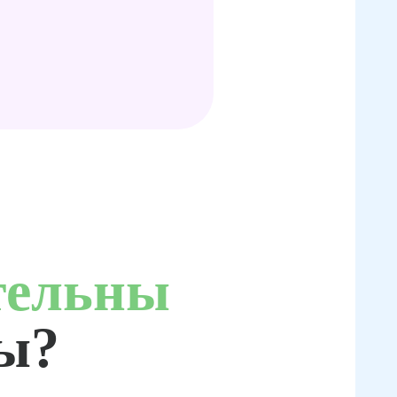
тельны
ты?