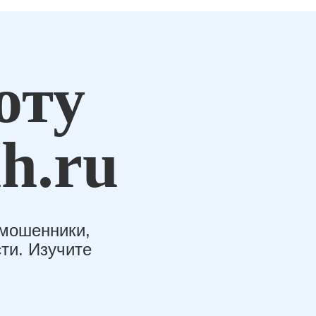
оту
h.ru
-мошенники,
ти. Изучите