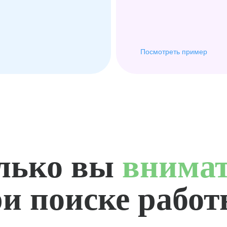
Посмотреть пример
лько вы
внима
и поиске рабо