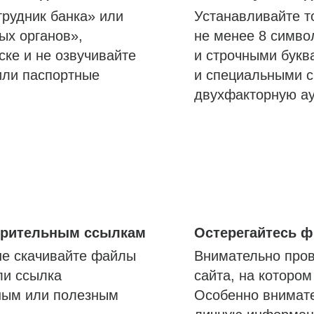
трудник банка» или
Устанавливайте т
ых органов»,
не менее 8 симво
ске и не озвучивайте
и строчными букв
или паспортные
и специальными с
двухфакторную а
озрительным ссылкам
Остерегайтесь 
не скачивайте файлы
Внимательно пров
ли ссылка
сайта, на которо
ным или полезным
Особенно внимате