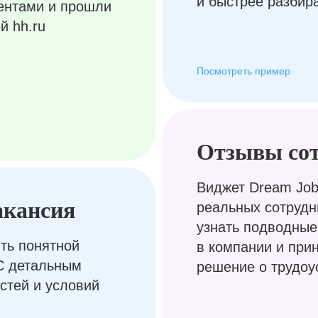
и быстрее разбир
ентами и прошли
й hh.ru
Посмотреть пример
Отзывы со
Виджет Dream Job
акансия
реальных сотрудн
узнать подводные
ть понятной
в компании и при
С детальным
решение о трудоу
стей и условий