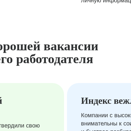
личную информац
орошей вакансии
го работодателя
й
Индекс веж
Компании с высок
внимательны к с
твердили свою