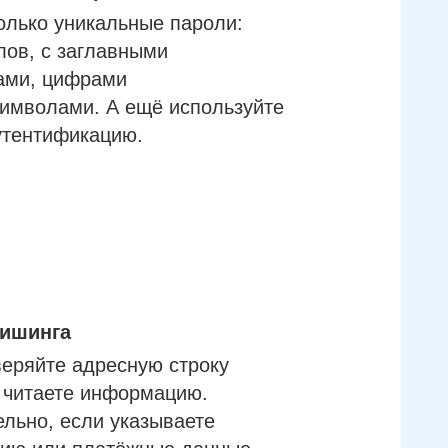
олько уникальные пароли:
лов, с заглавными
ами, цифрами
имволами. А ещё используйте
утентификацию.
фишинга
еряйте адресную строку
м читаете информацию.
льно, если указываете