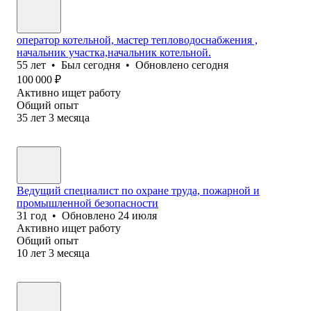
оператор котельной, мастер тепловодоснабжения ,
начальник участка,начальник котельной.
55
лет
•
Был
сегодня
•
Обновлено
сегодня
100 000
₽
Активно ищет работу
Общий опыт
35
лет
3
месяца
Ведущий специалист по охране труда, пожарной и
промышленной безопасности
31
год
•
Обновлено
24 июля
Активно ищет работу
Общий опыт
10
лет
3
месяца